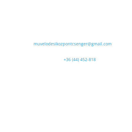
Művelődési Központ Csenger
Email:
muvelodesikozpontcsenger@gmail.com
Telefonszám:
+36 (44) 452-818