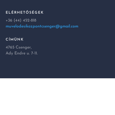
ELÉRHETŐSÉGEK
+36 (44) 452-818
muvelodesikozpontcsenger@gmail.com
CÍMÜNK
4765 Csenger,
Ady Endre u. 7-11.